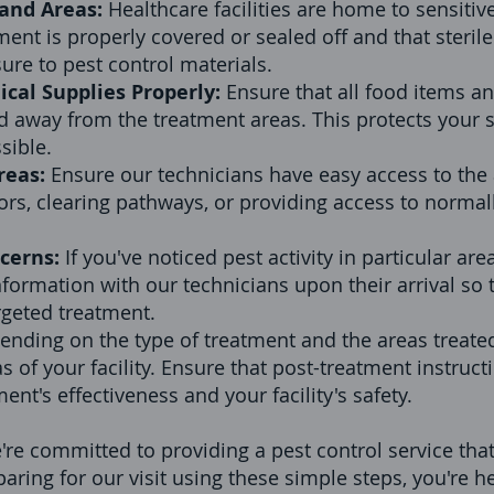
 and Areas:
Healthcare facilities are home to sensitiv
ment is properly covered or sealed off and that steril
ure to pest control materials.
cal Supplies Properly:
Ensure that all food items a
d away from the treatment areas. This protects your 
sible.
reas:
Ensure our technicians have easy access to the 
rs, clearing pathways, or providing access to normall
ncerns:
If you've noticed pest activity in particular ar
nformation with our technicians upon their arrival so
rgeted treatment.
nding on the type of treatment and the areas treated
 of your facility. Ensure that post-treatment instru
ent's effectiveness and your facility's safety.
e're committed to providing a pest control service tha
eparing for our visit using these simple steps, you're h