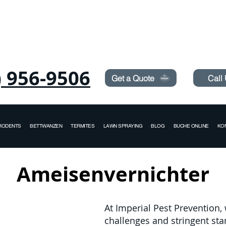
Need Pest Control Help? call and ask us about our s
) 956-9506
Get a Quote
Call
RODENTS
BETTWANZEN
TERMITES
LAWN SPRAYING
BLOG
BUCHE ONLINE
KO
Ameisenvernichter
At Imperial Pest Prevention,
challenges and stringent sta