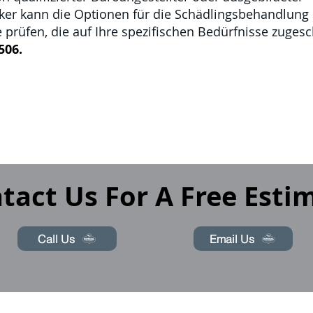
ker
kann die Optionen für die Schädlingsbehandlung
rüfen, die auf Ihre spezifischen Bedürfnisse zugesch
506.
tact Us For A Free Esti
Call Us
Email Us