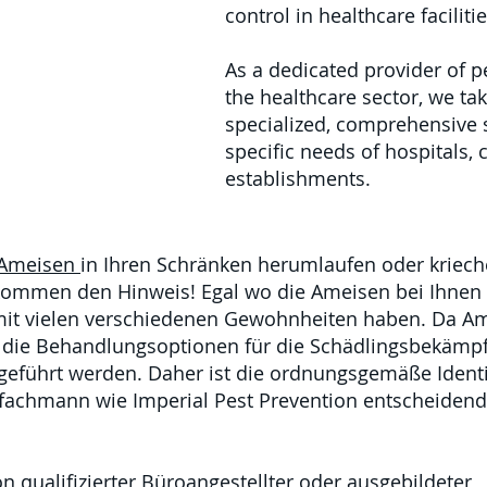
control in healthcare facilitie
As a dedicated provider of 
the healthcare sector, we ta
specialized, comprehensive s
specific needs of hospitals, 
establishments.
Ameisen
in Ihren Schränken herumlaufen oder krieche
ekommen den Hinweis! Egal wo die Ameisen bei Ihnen 
mit vielen verschiedenen Gewohnheiten haben. Da Am
 die
Behandlungsoptionen für die Schädlingsbekämp
eführt werden. Daher ist die ordnungsgemäße Identi
chmann wie Imperial Pest Prevention entscheidend f
on qualifizierter Büroangestellter oder
ausgebildeter