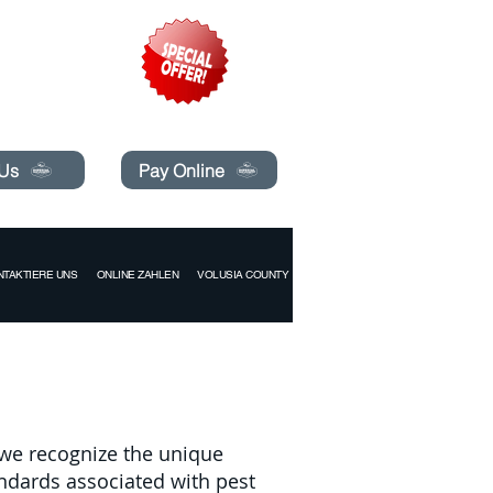
pecials today!
 Us
Pay Online
NTAKTIERE UNS
ONLINE ZAHLEN
VOLUSIA COUNTY
 we recognize the unique
ndards associated with pest